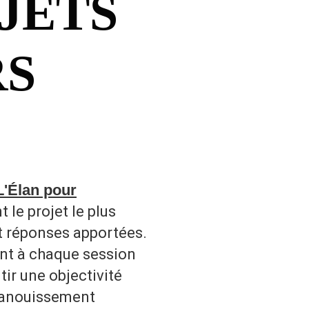
JETS
RS
L'Élan pour
 le projet le plus
t réponses apportées.
ant à chaque session
ir une objectivité
épanouissement