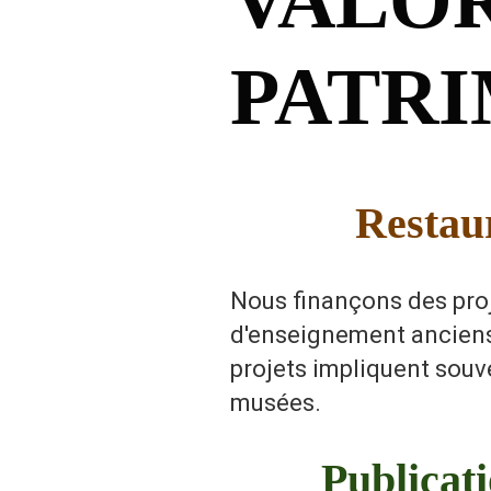
PATR
Restau
Nous finançons des proj
d'enseignement anciens 
projets impliquent souve
musées.
Publicat