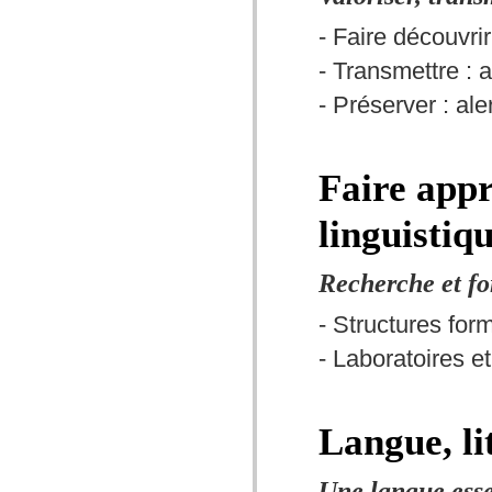
- Faire découvrir
- Transmettre : a
- Préserver : aler
Faire appr
linguistiq
Recherche et f
- Structures for
- Laboratoires e
Langue, li
Une langue essen